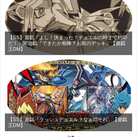
【SS】遊戯「よし！決まった！デュエルの時まで封印
だ！」闇遊戯『できたか相棒？お前のデッキ』【遊戯
王DM】
【SS】遊戯「ラッシュデュエル？なぁにそれ」【遊戯
王DM】