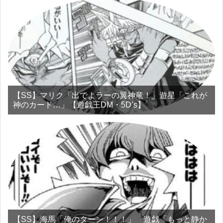
【SS】マリク「出でよラーの翼神竜！」遊星「これが
神のカード…」【遊戯王DM・5D’s】
【SS】海馬「俺のターン！！！」 遊戯「もっと静か