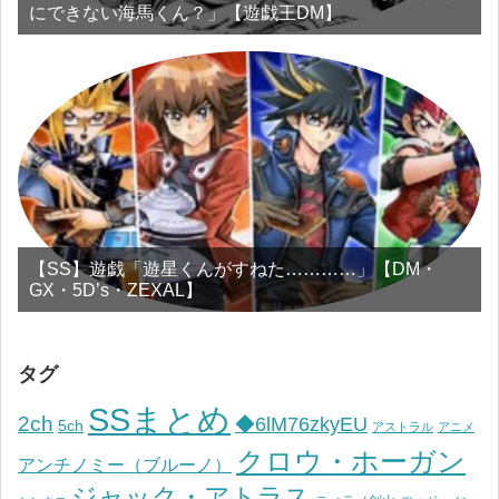
にできない海馬くん？」【遊戯王DM】
【SS】遊戯「遊星くんがすねた…………」【DM・
GX・5D’s・ZEXAL】
タグ
SSまとめ
2ch
◆6lM76zkyEU
5ch
アストラル
アニメ
クロウ・ホーガン
アンチノミー（ブルーノ）
ジャック・アトラス