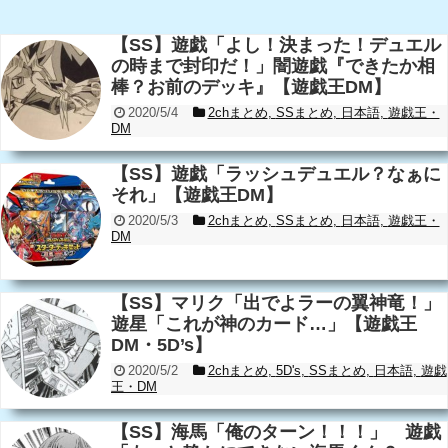
【SS】遊戯「よし！決まった！デュエル
の時まで封印だ！」闇遊戯『できたか相
棒？お前のデッキ』【遊戯王DM】
2020/5/4
2chまとめ
,
SSまとめ
,
日本語
,
遊戯王・
DM
【SS】遊戯「ラッシュデュエル？なぁに
それ」【遊戯王DM】
2020/5/3
2chまとめ
,
SSまとめ
,
日本語
,
遊戯王・
DM
【SS】マリク「出でよラーの翼神竜！」
遊星「これが神のカード…」【遊戯王
DM・5D’s】
2020/5/2
2chまとめ
,
5D's
,
SSまとめ
,
日本語
,
遊戯
王・DM
【SS】海馬「俺のターン！！！」 遊戯