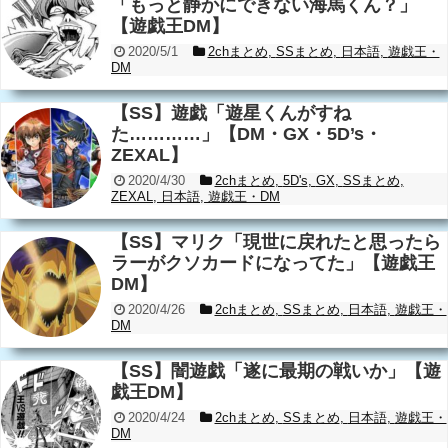
「もっと静かにできない海馬くん？」
【遊戯王DM】
2020/5/1
2chまとめ
,
SSまとめ
,
日本語
,
遊戯王・
DM
【SS】遊戯「遊星くんがすね
た…………」【DM・GX・5D’s・
ZEXAL】
2020/4/30
2chまとめ
,
5D's
,
GX
,
SSまとめ
,
ZEXAL
,
日本語
,
遊戯王・DM
【SS】マリク「現世に戻れたと思ったら
ラーがクソカードになってた」【遊戯王
DM】
2020/4/26
2chまとめ
,
SSまとめ
,
日本語
,
遊戯王・
DM
【SS】闇遊戯「遂に最期の戦いか」【遊
戯王DM】
2020/4/24
2chまとめ
,
SSまとめ
,
日本語
,
遊戯王・
DM