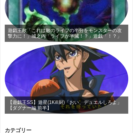
遊戯王敵「これは敵のライフの半分をモンスターの攻
撃力に！」城之内「ライフが半減！？」遊戯「！？」
【遊戯王SS】遊星(1Kill厨)「おい、デュエルしろよ」
【ダグナー編 前半】
カテゴリー