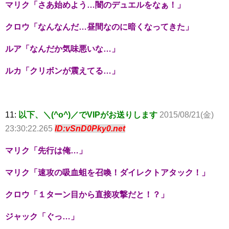
マリク「さあ始めよう…闇のデュエルをなぁ！」
クロウ「なんなんだ…昼間なのに暗くなってきた」
ルア「なんだか気味悪いな…」
ルカ「クリボンが震えてる…」
11:
以下、＼(^o^)／でVIPがお送りします
2015/08/21(金)
23:30:22.265
ID:vSnD0Pky0.net
マリク「先行は俺…」
マリク「速攻の吸血蛆を召喚！ダイレクトアタック！」
クロウ「１ターン目から直接攻撃だと！？」
ジャック「ぐっ…」