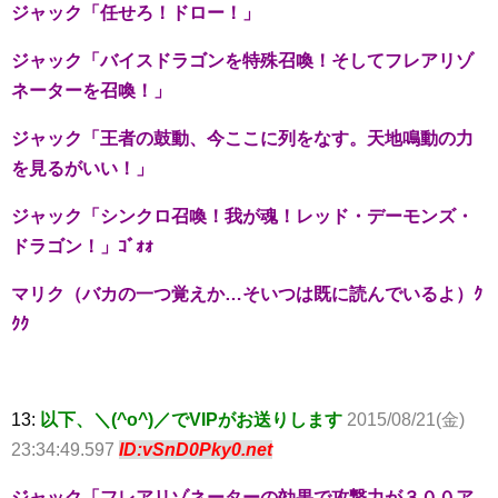
ジャック「任せろ！ドロー！」
ジャック「バイスドラゴンを特殊召喚！そしてフレアリゾ
ネーターを召喚！」
ジャック「王者の鼓動、今ここに列をなす。天地鳴動の力
を見るがいい！」
ジャック「シンクロ召喚！我が魂！レッド・デーモンズ・
ドラゴン！」ｺﾞｫｫ
マリク（バカの一つ覚えか…そいつは既に読んでいるよ）ｸ
ｸｸ
13:
以下、＼(^o^)／でVIPがお送りします
2015/08/21(金)
23:34:49.597
ID:vSnD0Pky0.net
ジャック「フレアリゾネーターの効果で攻撃力が３００ア