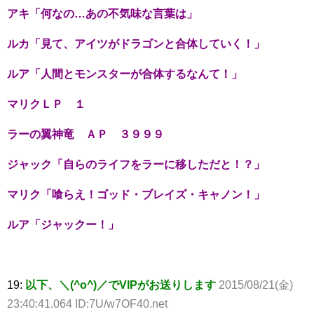
アキ「何なの…あの不気味な言葉は」
ルカ「見て、アイツがドラゴンと合体していく！」
ルア「人間とモンスターが合体するなんて！」
マリクＬＰ １
ラーの翼神竜 ＡＰ ３９９９
ジャック「自らのライフをラーに移しただと！？」
マリク「喰らえ！ゴッド・ブレイズ・キャノン！」
ルア「ジャックー！」
19:
以下、＼(^o^)／でVIPがお送りします
2015/08/21(金)
23:40:41.064 ID:7U/w7OF40.net