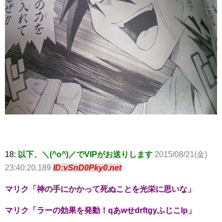
18:
以下、＼(^o^)／でVIPがお送りします
2015/08/21(金)
23:40:20.189
ID:vSnD0Pky0.net
マリク「神の手にかかって死ぬことを光栄に思いな」
マリク「ラーの効果を発動！qあwせdrftgyふじこlp」