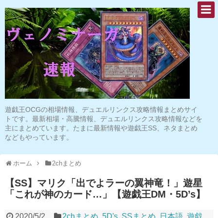
遊戯王OCGの相場情報、デュエルリンクス攻略情報まとめサイ
トです。最新相場・高騰情報、デュエルリンクス攻略情報などを
主にまとめています。たまに最新情報や遊戯王SS、ネタまとめ
などもやっています。
ホーム
2chまとめ
【SS】マリク「出でよラーの翼神竜！」遊星
「これが神のカード…」【遊戯王DM・5D’s】
2020/5/2
2chまとめ
,
5D's
,
SSまとめ
,
日本語
,
遊戯