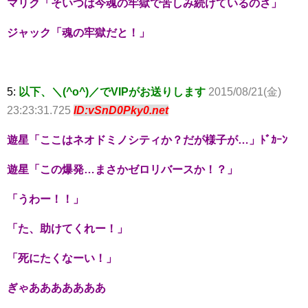
マリク「そいつは今魂の牢獄で苦しみ続けているのさ」
ジャック「魂の牢獄だと！」
5:
以下、＼(^o^)／でVIPがお送りします
2015/08/21(金)
23:23:31.725
ID:vSnD0Pky0.net
遊星「ここはネオドミノシティか？だが様子が…」ﾄﾞｶｰﾝ
遊星「この爆発…まさかゼロリバースか！？」
「うわー！！」
「た、助けてくれー！」
「死にたくなーい！」
ぎゃあああああああ