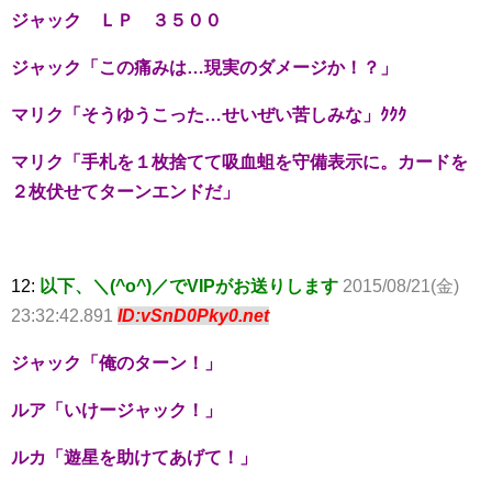
ジャック ＬＰ ３５００
ジャック「この痛みは…現実のダメージか！？」
マリク「そうゆうこった…せいぜい苦しみな」ｸｸｸ
マリク「手札を１枚捨てて吸血蛆を守備表示に。カードを
２枚伏せてターンエンドだ」
12:
以下、＼(^o^)／でVIPがお送りします
2015/08/21(金)
23:32:42.891
ID:vSnD0Pky0.net
ジャック「俺のターン！」
ルア「いけージャック！」
ルカ「遊星を助けてあげて！」