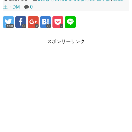
王・DM
0
error
0
0
スポンサーリンク