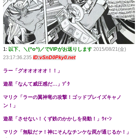
1:
以下、＼(^o^)／でVIPがお送りします
2015/08/21(金)
23:17:36.235
ID:vSnD0Pky0.net
ラー「グオオオオオ！！」
遊星「なんて威圧感だ…」ｿﾞｸ
マリク「ラーの翼神竜の攻撃！ゴッドブレイズキャノ
ン！」
遊星「させない！くず鉄のかかしを発動！」ｳｨｰﾝ
マリク「無駄だァ！神にそんなチンケな罠が通じるか！」