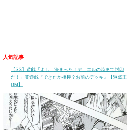
人気記事
【SS】遊戯「よし！決まった！デュエルの時まで封印
だ！」闇遊戯『できたか相棒？お前のデッキ』【遊戯王
DM】