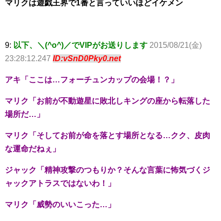
マリクは遊戯王界で1番と言っていいほどイケメン
9:
以下、＼(^o^)／でVIPがお送りします
2015/08/21(金)
23:28:12.247
ID:vSnD0Pky0.net
アキ「ここは…フォーチュンカップの会場！？」
マリク「お前が不動遊星に敗北しキングの座から転落した
場所だ…」
マリク「そしてお前が命を落とす場所となる…クク、皮肉
な運命だねぇ」
ジャック「精神攻撃のつもりか？そんな言葉に怖気づくジ
ャックアトラスではないわ！」
マリク「威勢のいいこった…」