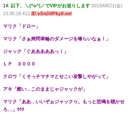
14:
以下、＼(^o^)／でVIPがお送りします
2015/08/21(金)
23:36:18.412
ID:vSnD0Pky0.net
マリク「ドロー」
マリク「さぁ拷問車輪のダメージを喰らいなぁ！」
ジャック「ぐあああああっ！」
ＬＰ ３０００
クロウ「くそっチマチマとせこい攻撃しやがって」
アキ「酷い…このままじゃジャックが」
マリク「ああ…いいぞぉジャックゥ。もっと悲鳴を聴かせ
ろ…」ｸｸｸ