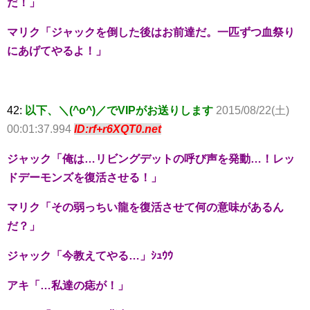
だ！」
マリク「ジャックを倒した後はお前達だ。一匹ずつ血祭り
にあげてやるよ！」
42:
以下、＼(^o^)／でVIPがお送りします
2015/08/22(土)
00:01:37.994
ID:rf+r6XQT0.net
ジャック「俺は…リビングデットの呼び声を発動…！レッ
ドデーモンズを復活させる！」
マリク「その弱っちい龍を復活させて何の意味があるん
だ？」
ジャック「今教えてやる…」ｼｭｳｳ
アキ「…私達の痣が！」