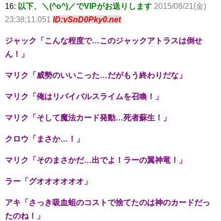
16:
以下、＼(^o^)／でVIPがお送りします
2015/08/21(金)
23:38:11.051
ID:vSnD0Pky0.net
ジャック「こんな程度で…このジャックアトラスは倒せ
ん！」
マリク「威勢のいいこった…だがもう終わりだな」
マリク「俺はリバイバルスライムを召喚！」
マリク「そして魔法カード発動…死者蘇生！」
クロウ「まさか…！」
マリク「そのまさかだ…出でよ！ラーの翼神竜！」
ラー「グオオオオオオ」
アキ「さっき吸血蛆のコストで捨てたのは神のカードだっ
たのね！」