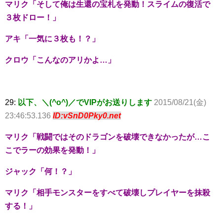
マリク「そして俺は生還の宝札を発動！スライムの復活で
３枚ドロー！」
アキ「一気に３枚も！？」
クロウ「こんなのアリかよ…」
29:
以下、＼(^o^)／でVIPがお送りします
2015/08/21(金)
23:46:53.136
ID:vSnD0Pky0.net
マリク「戦闘ではそのドラゴンを破壊できなかったが…こ
こでラーの効果を発動！」
ジャック「何！？」
マリク「相手モンスターをすべて破壊しプレイヤーを抹殺
する！」