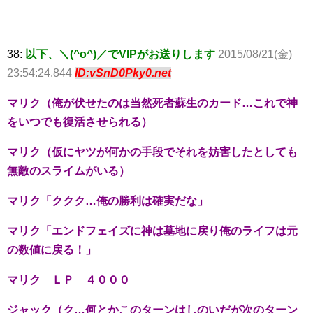
38:
以下、＼(^o^)／でVIPがお送りします
2015/08/21(金)
23:54:24.844
ID:vSnD0Pky0.net
マリク（俺が伏せたのは当然死者蘇生のカード…これで神
をいつでも復活させられる）
マリク（仮にヤツが何かの手段でそれを妨害したとしても
無敵のスライムがいる）
マリク「ククク…俺の勝利は確実だな」
マリク「エンドフェイズに神は墓地に戻り俺のライフは元
の数値に戻る！」
マリク ＬＰ ４０００
ジャック（ク…何とかこのターンはしのいだが次のターン