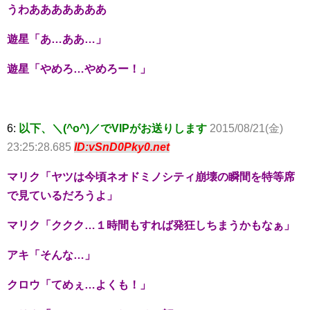
うわあああああああ
遊星「あ…ああ…」
遊星「やめろ…やめろー！」
6:
以下、＼(^o^)／でVIPがお送りします
2015/08/21(金)
23:25:28.685
ID:vSnD0Pky0.net
マリク「ヤツは今頃ネオドミノシティ崩壊の瞬間を特等席
で見ているだろうよ」
マリク「ククク…１時間もすれば発狂しちまうかもなぁ」
アキ「そんな…」
クロウ「てめぇ…よくも！」