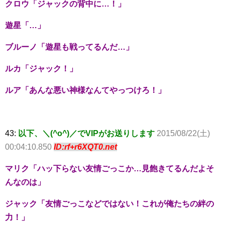
クロウ「ジャックの背中に…！」
遊星「…」
ブルーノ「遊星も戦ってるんだ…」
ルカ「ジャック！」
ルア「あんな悪い神様なんてやっつけろ！」
43:
以下、＼(^o^)／でVIPがお送りします
2015/08/22(土)
00:04:10.850
ID:rf+r6XQT0.net
マリク「ハッ下らない友情ごっこか…見飽きてるんだよそ
んなのは」
ジャック「友情ごっこなどではない！これが俺たちの絆の
力！」