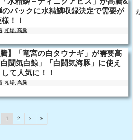
】「水精鱗－ディニクアビス」が高騰&
弾のパックに水精鱗収録決定で需要が
模様！！
語
,
相場
,
高騰
高騰】「竜宮の白タウナギ」が需要高
「白闘気白鯨」「白闘気海豚」に使え
として人気に！！
語
,
相場
,
高騰
1
2