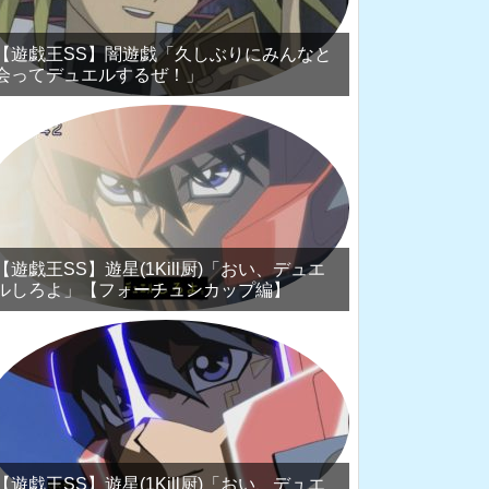
【遊戯王SS】闇遊戯「久しぶりにみんなと
会ってデュエルするぜ！」
【遊戯王SS】遊星(1Kill厨)「おい、デュエ
ルしろよ」【フォーチュンカップ編】
【遊戯王SS】遊星(1Kill厨)「おい、デュエ