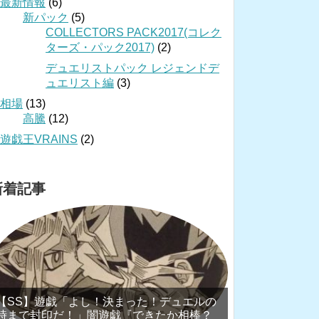
最新情報
(6)
新パック
(5)
COLLECTORS PACK2017(コレク
ターズ・パック2017)
(2)
デュエリストパック レジェンドデ
ュエリスト編
(3)
相場
(13)
高騰
(12)
遊戯王VRAINS
(2)
新着記事
【SS】遊戯「よし！決まった！デュエルの
時まで封印だ！」闇遊戯『できたか相棒？