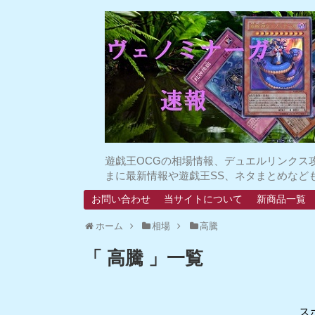
遊戯王OCGの相場情報、デュエルリンクス
まに最新情報や遊戯王SS、ネタまとめなど
お問い合わせ
当サイトについて
新商品一覧
ホーム
相場
高騰
「 高騰 」一覧
ス