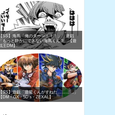
【SS】海馬「俺のターン！！！」 遊戯
「もっと静かにできない海馬くん？」【遊
戯王DM】
【SS】遊戯「遊星くんがすねた…………」
【DM・GX・5D’s・ZEXAL】