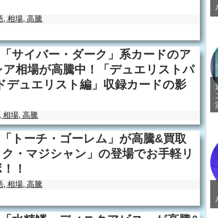
語
,
相場
,
高騰
】「サイバー・ダーク」系カードのア
レア相場が高騰中！「デュエリストパ
ドデュエリスト編」収録カードの影
,
相場
,
高騰
「トーチ・ゴーレム」が高騰&買取
ック・マジシャン」の登場でお手軽リ
ボ！！
語
,
相場
,
高騰