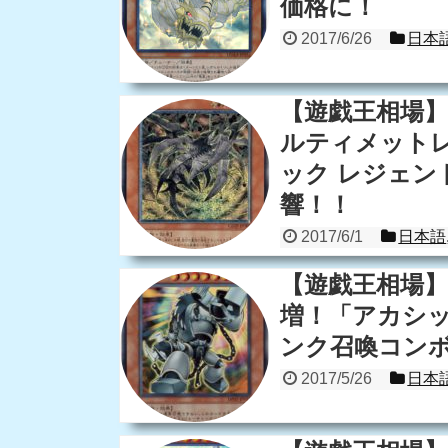
価格に！
2017/6/26
日本
【遊戯王相場
ルティメット
ック レジェン
響！！
2017/6/1
日本語
【遊戯王相場】
増！「アカシ
ンク召喚コン
2017/5/26
日本