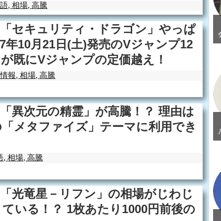
本語
,
相場
,
高騰
】「セキュリティ・ドラゴン」やっぱ
7年10月21日(土)発売のVジャンプ12
ドが既にVジャンプの定価越え！
新情報
,
相場
,
高騰
「異次元の精霊」が高騰！？ 理由は
の「メタファイズ」テーマに利用でき
語
,
相場
,
高騰
】「光竜星－リフン」の相場がじわじ
ている！？ 1枚あたり1000円前後の