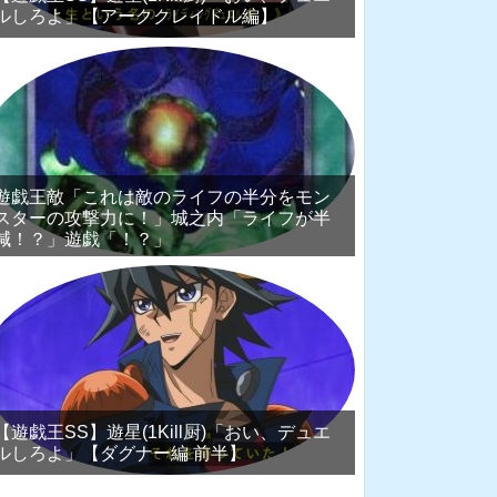
ルしろよ」【アーククレイドル編】
遊戯王敵「これは敵のライフの半分をモン
スターの攻撃力に！」城之内「ライフが半
減！？」遊戯「！？」
【遊戯王SS】遊星(1Kill厨)「おい、デュエ
ルしろよ」【ダグナー編 前半】