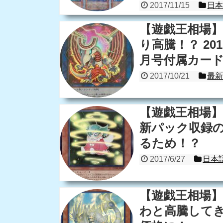
2017/11/15
日
【遊戯王相場
り高騰！？ 201
月号付属カー
2017/10/21
最
【遊戯王相場】
新パック収録
るため！？
2017/6/27
日本
【遊戯王相場
わと高騰してき