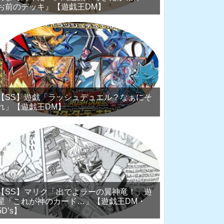
お前のデッキ』【遊戯王DM】
【SS】遊戯「ラッシュデュエル？なぁにそ
れ」【遊戯王DM】
【SS】マリク「出でよラーの翼神竜！」遊
星「これが神のカード…」【遊戯王DM・
5D’s】