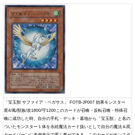
「宝玉獣 サファイア・ペガサス」 FOTB-JP007 効果モンスター
星4/風/獣族/攻1800/守1200このカードが召喚・反転召喚・特殊召
喚に成功した時、自分の手札・デッキ・墓地から「宝玉獣」と名の
ついたモンスター１体を永続魔法カード扱いとして自分の魔法＆罠
カードゾーンに表側表示で置く事ができる。このカードがモンスタ