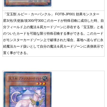
「宝玉獣 ルビー・カーバンクル」 FOTB-JP001 効果モンスター
星3/光/天使族/攻300/守300このカードが特殊召喚に成功した時、自
分フィールド上の魔法＆罠カードゾーンに存在する「宝玉獣」と名
のついたカードを可能な限り特殊召喚する事ができる。このカード
がモンスターカードゾーン上で破壊された場合、墓地へ送らずに永
続魔法カード扱いとして自分の魔法＆罠カードゾーンに表側表示で
置く事ができる。