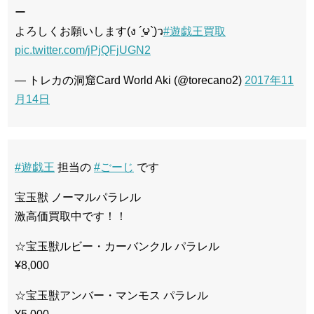
ー
よろしくお願いします(ง ´͈౪`͈)ว
#遊戯王買取
pic.twitter.com/jPjQFjUGN2
— トレカの洞窟Card World Aki (@torecano2)
2017年11
月14日
#遊戯王
担当の
#ごーじ
です
宝玉獣 ノーマルパラレル
激高価買取中です！！
☆宝玉獣ルビー・カーバンクル パラレル
¥8,000
☆宝玉獣アンバー・マンモス パラレル