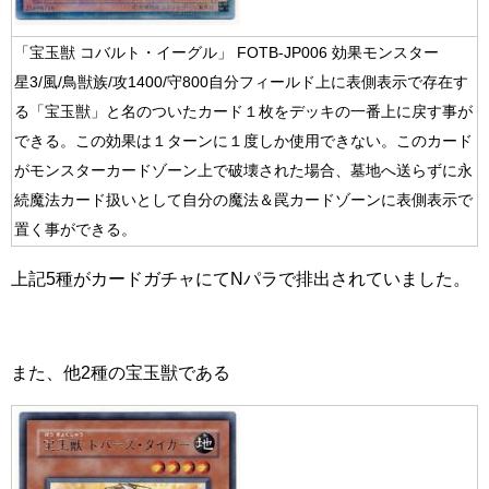
「宝玉獣 コバルト・イーグル」 FOTB-JP006 効果モンスター
星3/風/鳥獣族/攻1400/守800自分フィールド上に表側表示で存在す
る「宝玉獣」と名のついたカード１枚をデッキの一番上に戻す事が
できる。この効果は１ターンに１度しか使用できない。このカード
がモンスターカードゾーン上で破壊された場合、墓地へ送らずに永
続魔法カード扱いとして自分の魔法＆罠カードゾーンに表側表示で
置く事ができる。
上記5種がカードガチャにてNパラで排出されていました。
また、他2種の宝玉獣である