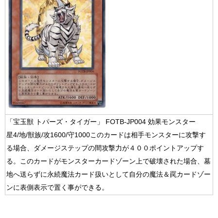
「宝玉獣 トパーズ・タイガー」 FOTB-JP004 効果モンスター
星4/地/獣族/攻1600/守1000このカードは相手モンスターに攻撃す
る場合、ダメージステップの間攻撃力が４００ポイントアップす
る。このカードがモンスターカードゾーン上で破壊された場合、墓
地へ送らずに永続魔法カード扱いとして自分の魔法＆罠カードゾー
ンに表側表示で置く事ができる。