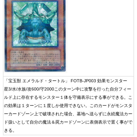
「宝玉獣 エメラルド・タートル」 FOTB-JP003 効果モンスター
星3/水/水族/攻600/守2000このターン中に攻撃を行った自分フィー
ルド上に存在するモンスター１体を守備表示にする事ができる。こ
の効果は１ターンに１度しか使用できない。このカードがモンスタ
ーカードゾーン上で破壊された場合、墓地へ送らずに永続魔法カー
ド扱いとして自分の魔法＆罠カードゾーンに表側表示で置く事がで
きる。