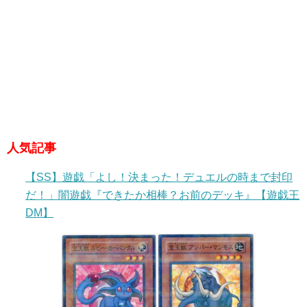
人気記事
【SS】遊戯「よし！決まった！デュエルの時まで封印
だ！」闇遊戯『できたか相棒？お前のデッキ』【遊戯王
DM】