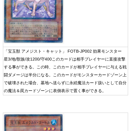
「宝玉獣 アメジスト・キャット」 FOTB-JP002 効果モンスター
星3/地/獣族/攻1200/守400このカードは相手プレイヤーに直接攻撃
する事ができる。この時、このカードが相手プレイヤーに与える戦
闘ダメージは半分になる。このカードがモンスターカードゾーン上
で破壊された場合、墓地へ送らずに永続魔法カード扱いとして自分
の魔法＆罠カードゾーンに表側表示で置く事ができる。