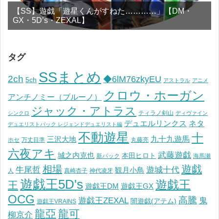
【SS】遊戯「遊星くんがすねた…………」【DM・
GX・5D’s・ZEXAL】
タグ
SSまとめ
2ch
◆6lM76zkyEU
5ch
アストラル
アニメ
クロウ・ホーガン
アンチノミー（ブルーノ）
ジャック・アトラス
ティラノ剣山
シンクロ
ディヴァイン
デュエルリンクス
ネタ
デュエリストパック レジェンドデュエリスト編
不動遊星
十
九十九遊馬
三沢大地
ホセ
万丈目準
丸藤亮
六夜アキ
武藤遊戯
城之内克也
本田ヒロト
新パック
海馬瀬
遊戯
相場
遊城十代
牛尾哲
観月小鳥
人
真崎杏子
神代凌牙
遊戯王5D's
遊戯王
王
遊戯王DM
遊戯王GX
OCG
高騰
遊戯王ZEXAL
鬼
闇遊戯(アテム)
遊戯王VRAINS
龍亞
龍可
柳京介