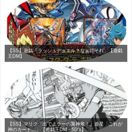
【SS】遊戯「ラッシュデュエル？なぁにそれ」【遊戯
王DM】
【SS】マリク「出でよラーの翼神竜！」遊星「これが
神のカード…」【遊戯王DM・5D’s】