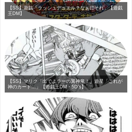
【SS】遊戯「ラッシュデュエル？なぁにそれ」【遊戯
王DM】
【SS】マリク「出でよラーの翼神竜！」遊星「これが
神のカード…」【遊戯王DM・5D’s】