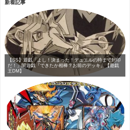
新着記事
【SS】遊戯「よし！決まった！デュエルの時まで封印
だ！」闇遊戯『できたか相棒？お前のデッキ』【遊戯
王DM】