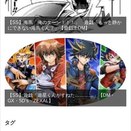
【SS】海馬「俺のターン！！！」 遊戯「もっと静か
にできない海馬くん？」【遊戯王DM】
【SS】遊戯「遊星くんがすねた…………」【DM・
GX・5D’s・ZEXAL】
タグ