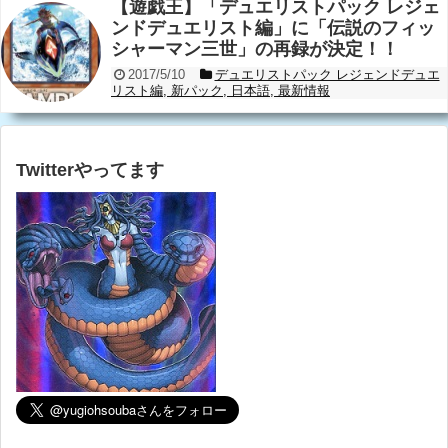
【遊戯王】「デュエリストパック レジェ
ンドデュエリスト編」に「伝説のフィッ
シャーマン三世」の再録が決定！！
2017/5/10
デュエリストパック レジェンドデュエ
リスト編
,
新パック
,
日本語
,
最新情報
Twitterやってます