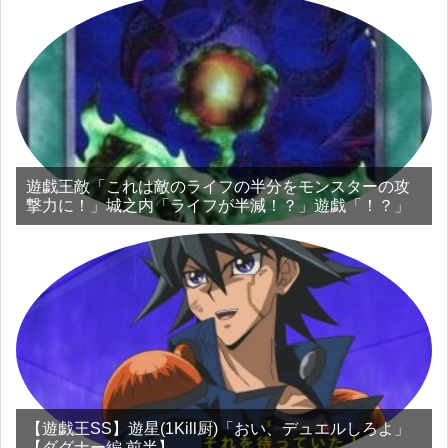
遊戯王敵「これは敵のライフの半分をモンスターの攻
撃力に！」城之内「ライフが半減！？」遊戯「！？」
【遊戯王SS】遊星(1Kill厨)「おい、デュエルしろよ」
【ダグナー編 前半】