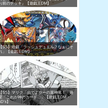
お前のデッキ』【遊戯王DM】
【SS】遊戯「ラッシュデュエル？なぁにそ
れ」【遊戯王DM】
【SS】マリク「出でよラーの翼神竜！」遊
星「これが神のカード…」【遊戯王DM・
5D’s】