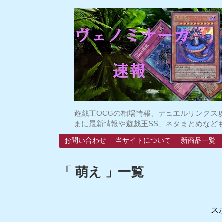
遊戯王OCGの相場情報、デュエルリンクス
まに最新情報や遊戯王SS、ネタまとめなど
お問い合わせ
当サイトについて
新商品一覧
「 萌え 」一覧
ス