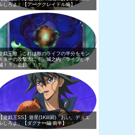
ルしろよ」【アーククレイドル編】
遊戯王敵「これは敵のライフの半分をモン
スターの攻撃力に！」城之内「ライフが半
減！？」遊戯「！？」
【遊戯王SS】遊星(1Kill厨)「おい、デュエ
ルしろよ」【ダグナー編 前半】