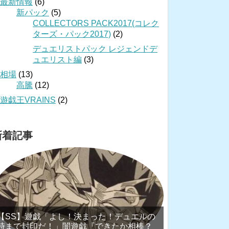
最新情報
(6)
新パック
(5)
COLLECTORS PACK2017(コレク
ターズ・パック2017)
(2)
デュエリストパック レジェンドデ
ュエリスト編
(3)
相場
(13)
高騰
(12)
遊戯王VRAINS
(2)
新着記事
【SS】遊戯「よし！決まった！デュエルの
時まで封印だ！」闇遊戯『できたか相棒？