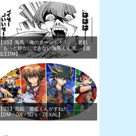
【SS】海馬「俺のターン！！！」 遊戯
「もっと静かにできない海馬くん？」【遊
戯王DM】
【SS】遊戯「遊星くんがすねた…………」
【DM・GX・5D’s・ZEXAL】