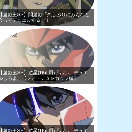
【遊戯王SS】闇遊戯「久しぶりにみんなと
会ってデュエルするぜ！」
【遊戯王SS】遊星(1Kill厨)「おい、デュエ
ルしろよ」【フォーチュンカップ編】
【遊戯王SS】遊星(1Kill厨)「おい、デュエ