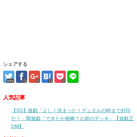
シェアする
error
0
0
人気記事
【SS】遊戯「よし！決まった！デュエルの時まで封印
だ！」闇遊戯『できたか相棒？お前のデッキ』【遊戯王
DM】