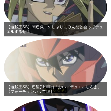
【遊戯王SS】闇遊戯「久しぶりにみんなと会ってデュ
エルするぜ！」
【遊戯王SS】遊星(1Kill厨)「おい、デュエルしろよ」
【フォーチュンカップ編】