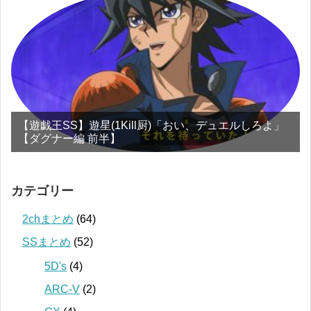
【遊戯王SS】遊星(1Kill厨)「おい、デュエルしろよ」
【ダグナー編 前半】
カテゴリー
2chまとめ
(64)
SSまとめ
(52)
5D's
(4)
ARC-V
(2)