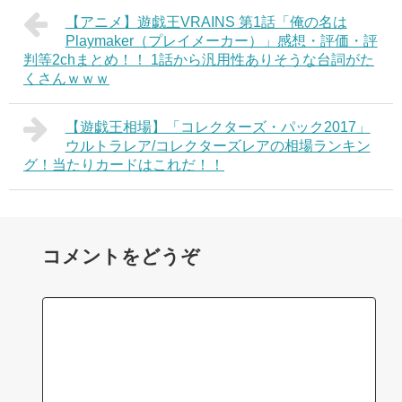
【アニメ】遊戯王VRAINS 第1話「俺の名は
Playmaker（プレイメーカー）」感想・評価・評
判等2chまとめ！！ 1話から汎用性ありそうな台詞がた
くさんｗｗｗ
【遊戯王相場】「コレクターズ・パック2017」
ウルトラレア/コレクターズレアの相場ランキン
グ！当たりカードはこれだ！！
コメントをどうぞ