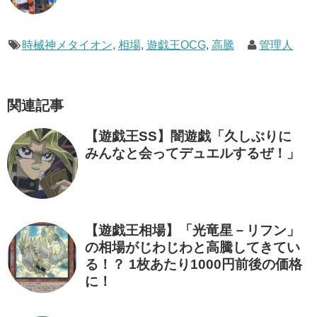
時械神メタイオン
,
相場
,
遊戯王OCG
,
高騰
管理人
関連記事
【遊戯王SS】闇遊戯「久しぶりに
みんなと会ってデュエルするぜ！」
【遊戯王相場】「光竜星－リフン」
の相場がじわじわと高騰してきてい
る！？ 1枚あたり1000円前後の価格
に！