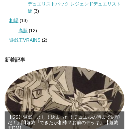
デュエリストパック レジェンドデュエリスト
編
(3)
相場
(13)
高騰
(12)
遊戯王VRAINS
(2)
新着記事
【SS】遊戯「よし！決まった！デュエルの時まで封印
だ！」闇遊戯『できたか相棒？お前のデッキ』【遊戯
王DM】