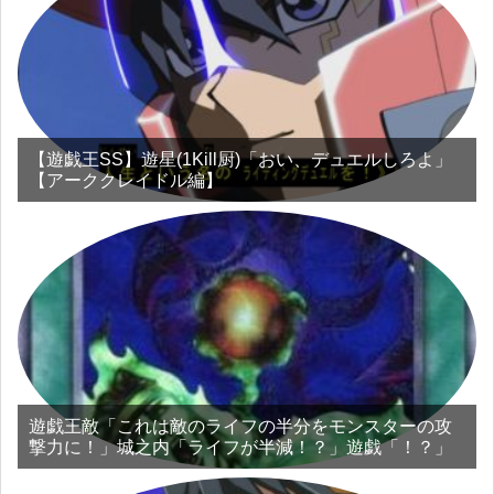
【遊戯王SS】遊星(1Kill厨)「おい、デュエルしろよ」
【アーククレイドル編】
遊戯王敵「これは敵のライフの半分をモンスターの攻
撃力に！」城之内「ライフが半減！？」遊戯「！？」