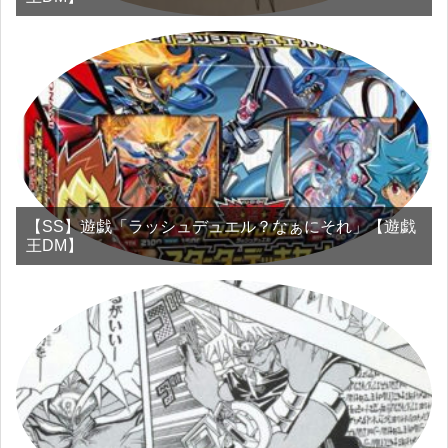
【SS】遊戯「ラッシュデュエル？なぁにそれ」【遊戯
王DM】