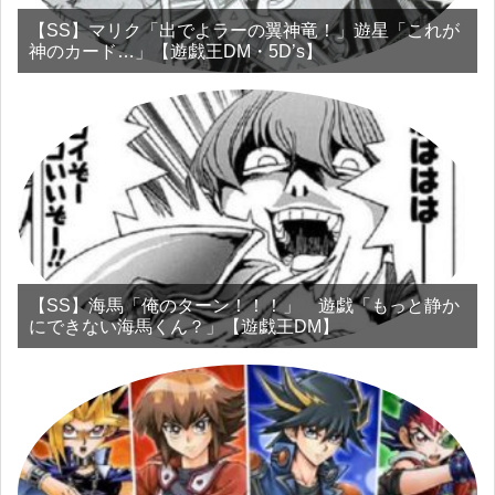
【SS】マリク「出でよラーの翼神竜！」遊星「これが
神のカード…」【遊戯王DM・5D’s】
【SS】海馬「俺のターン！！！」 遊戯「もっと静か
にできない海馬くん？」【遊戯王DM】