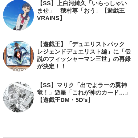
【SS】上白河綺久「いらっしゃい
ませ」 穂村尊「おう」【遊戯王
VRAINS】
【遊戯王】「デュエリストパック
レジェンドデュエリスト編」に「伝
説のフィッシャーマン三世」の再録
が決定！！
【SS】マリク「出でよラーの翼神
竜！」遊星「これが神のカード…」
【遊戯王DM・5D’s】