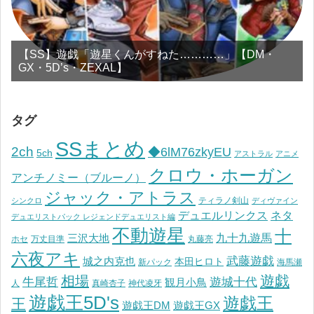
【SS】遊戯「遊星くんがすねた…………」【DM・
GX・5D’s・ZEXAL】
タグ
SSまとめ
2ch
◆6lM76zkyEU
5ch
アストラル
アニメ
クロウ・ホーガン
アンチノミー（ブルーノ）
ジャック・アトラス
ティラノ剣山
シンクロ
ディヴァイン
デュエルリンクス
ネタ
デュエリストパック レジェンドデュエリスト編
不動遊星
十
九十九遊馬
三沢大地
ホセ
万丈目準
丸藤亮
六夜アキ
武藤遊戯
城之内克也
本田ヒロト
新パック
海馬瀬
遊戯
相場
遊城十代
牛尾哲
観月小鳥
人
真崎杏子
神代凌牙
遊戯王5D's
遊戯王
王
遊戯王DM
遊戯王GX