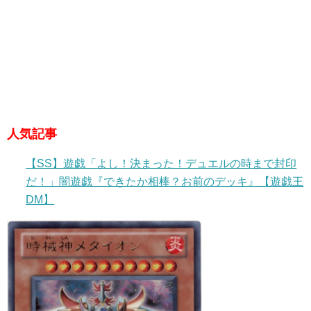
人気記事
【SS】遊戯「よし！決まった！デュエルの時まで封印
だ！」闇遊戯『できたか相棒？お前のデッキ』【遊戯王
DM】