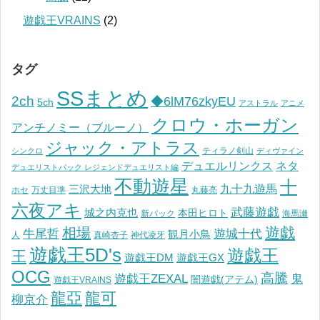
遊戯王VRAINS
(2)
タグ
SSまとめ
2ch
◆6lM76zkyEU
5ch
アストラル
アニメ
クロウ・ホーガン
アンチノミー（ブルーノ）
ジャック・アトラス
ティラノ剣山
シンクロ
ディヴァイン
デュエルリンクス
ネタ
デュエリストパック レジェンドデュエリスト編
不動遊星
十
九十九遊馬
三沢大地
ホセ
万丈目準
丸藤亮
六夜アキ
武藤遊戯
城之内克也
本田ヒロト
新パック
海馬瀬
遊戯
相場
遊城十代
牛尾哲
観月小鳥
人
真崎杏子
神代凌牙
遊戯王5D's
遊戯王
王
遊戯王DM
遊戯王GX
OCG
高騰
遊戯王ZEXAL
鬼
闇遊戯(アテム)
遊戯王VRAINS
龍亞
龍可
柳京介