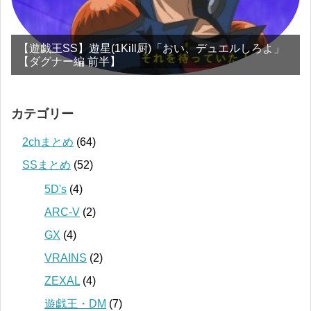
【遊戯王SS】遊星(1Kill厨)「おい、デュエルしろよ」
【ダグナー編 前半】
カテゴリー
2chまとめ
(64)
SSまとめ
(52)
5D's
(4)
ARC-V
(2)
GX
(4)
VRAINS
(2)
ZEXAL
(4)
遊戯王・DM
(7)