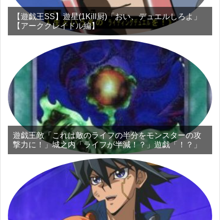
【遊戯王SS】遊星(1Kill厨)「おい、デュエルしろよ」
【アーククレイドル編】
遊戯王敵「これは敵のライフの半分をモンスターの攻
撃力に！」城之内「ライフが半減！？」遊戯「！？」