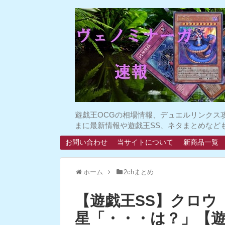
遊戯王OCGの相場情報、デュエルリンクス
まに最新情報や遊戯王SS、ネタまとめなど
お問い合わせ
当サイトについて
新商品一覧
ホーム
2chまとめ
【遊戯王SS】クロウ
星「・・・は？」【遊星