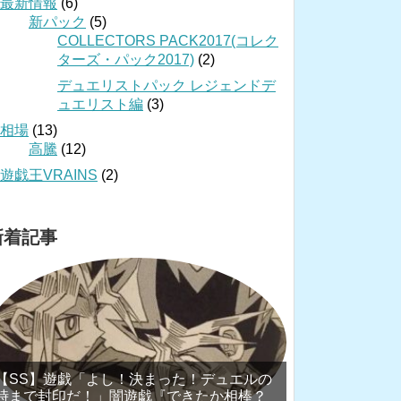
最新情報
(6)
新パック
(5)
COLLECTORS PACK2017(コレク
ターズ・パック2017)
(2)
デュエリストパック レジェンドデ
ュエリスト編
(3)
相場
(13)
高騰
(12)
遊戯王VRAINS
(2)
新着記事
【SS】遊戯「よし！決まった！デュエルの
時まで封印だ！」闇遊戯『できたか相棒？