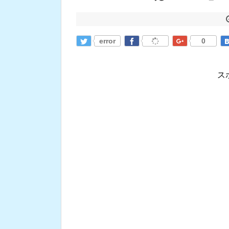
error
0
ス