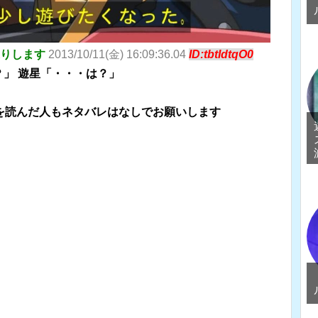
送りします
2013/10/11(金) 16:09:36.04
ID:tbtIdtqO0
」 遊星「・・・は？」
を読んだ人もネタバレはなしでお願いします