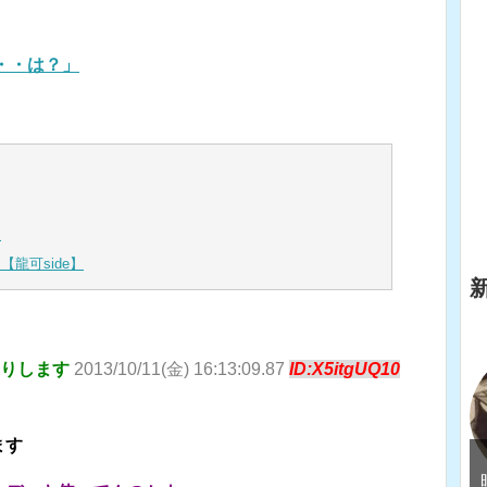
・・は？」
」
龍可side】
送りします
2013/10/11(金) 16:13:09.87
ID:X5itgUQ10
ます