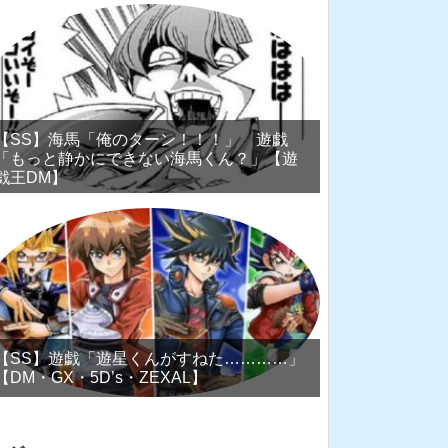
【SS】海馬「俺のターン！！！」 遊戯
「もっと静かにできない海馬くん？」【遊
戯王DM】
【SS】遊戯「遊星くんがすねた…………」
【DM・GX・5D’s・ZEXAL】