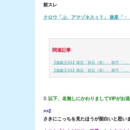
前スレ
クロウ「ぷ、アマゾネスぅ？」 遊星「・
関連記事
【遊戯王SS】龍亞「岩石（笑）」 龍可「…
【遊戯王SS】龍亞「岩石（笑）」 龍可「…」【
3:
以下、名無しにかわりましてVIPがお
>>2
さきにこっちを見たほうが面白いと思い