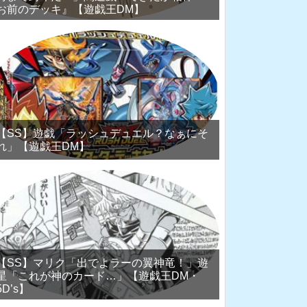
お前のデッキ』【遊戯王DM】
【SS】遊戯「ラッシュデュエル？なぁにそ
れ」【遊戯王DM】
【SS】マリク「出でよラーの翼神竜！」遊
星「これが神のカード…」【遊戯王DM・
5D’s】