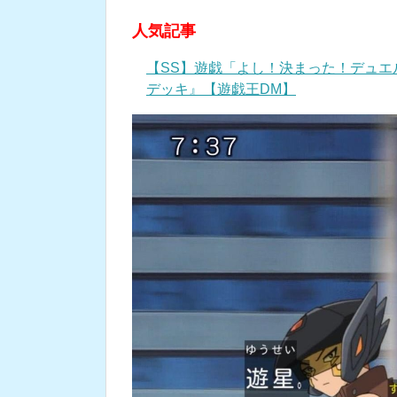
人気記事
【SS】遊戯「よし！決まった！デュ
デッキ』【遊戯王DM】