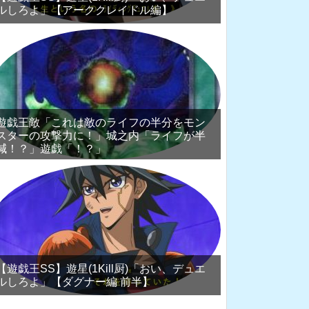
ルしろよ」【アーククレイドル編】
遊戯王敵「これは敵のライフの半分をモン
スターの攻撃力に！」城之内「ライフが半
減！？」遊戯「！？」
【遊戯王SS】遊星(1Kill厨)「おい、デュエ
ルしろよ」【ダグナー編 前半】