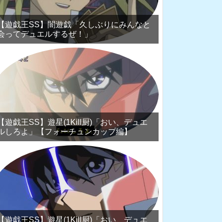
【遊戯王SS】闇遊戯「久しぶりにみんなと
会ってデュエルするぜ！」
【遊戯王SS】遊星(1Kill厨)「おい、デュエ
ルしろよ」【フォーチュンカップ編】
【遊戯王SS】遊星(1Kill厨)「おい、デュエ