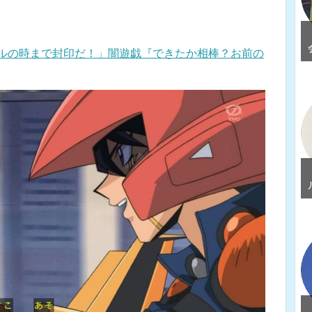
エルの時まで封印だ！」闇遊戯『できたか相棒？お前の