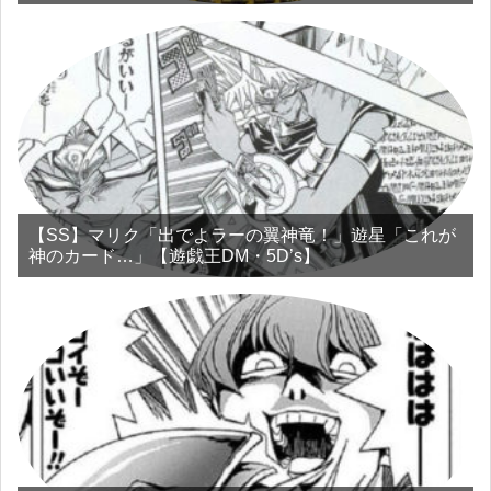
【SS】マリク「出でよラーの翼神竜！」遊星「これが
神のカード…」【遊戯王DM・5D’s】