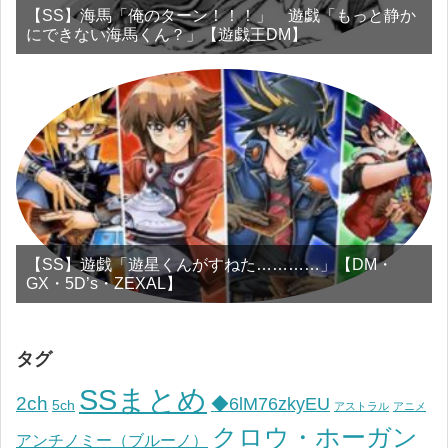
【SS】海馬「俺のターン！！！」 遊戯「もっと静か
にできない海馬くん？」【遊戯王DM】
【SS】遊戯「遊星くんがすねた…………」【DM・
GX・5D’s・ZEXAL】
タグ
SSまとめ
2ch
◆6lM76zkyEU
5ch
アストラル
アニメ
クロウ・ホーガン
アンチノミー（ブルーノ）