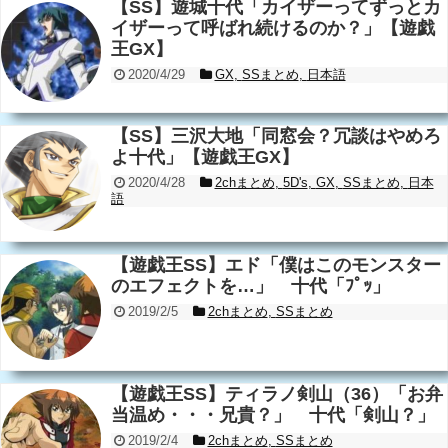
【SS】遊城十代「カイザーってずっとカ
イザーって呼ばれ続けるのか？」【遊戯
王GX】
2020/4/29
GX
,
SSまとめ
,
日本語
【SS】三沢大地「同窓会？冗談はやめろ
よ十代」【遊戯王GX】
2020/4/28
2chまとめ
,
5D's
,
GX
,
SSまとめ
,
日本
語
【遊戯王SS】エド「僕はこのモンスター
のエフェクトを…」 十代「ﾌﾟｯ」
2019/2/5
2chまとめ
,
SSまとめ
【遊戯王SS】ティラノ剣山（36）「お弁
当温め・・・兄貴？」 十代「剣山？」
2019/2/4
2chまとめ
,
SSまとめ