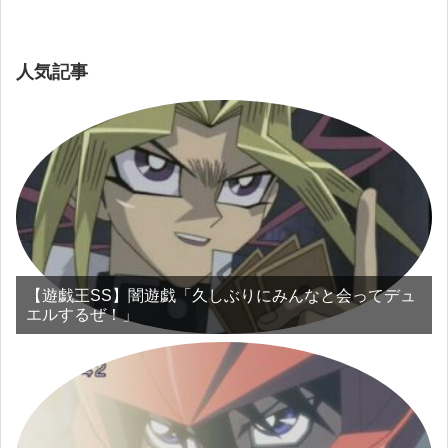
人気記事
【遊戯王SS】闇遊戯「久しぶりにみんなと会ってデュ
エルするぜ！」