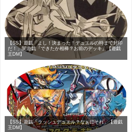
【SS】遊戯「よし！決まった！デュエルの時まで封印
だ！」闇遊戯『できたか相棒？お前のデッキ』【遊戯
王DM】
【SS】遊戯「ラッシュデュエル？なぁにそれ」【遊戯
王DM】