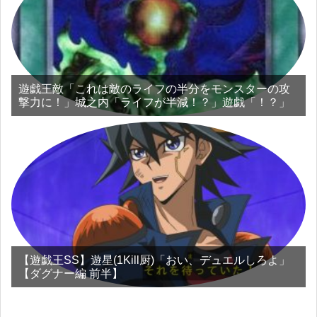
遊戯王敵「これは敵のライフの半分をモンスターの攻
撃力に！」城之内「ライフが半減！？」遊戯「！？」
【遊戯王SS】遊星(1Kill厨)「おい、デュエルしろよ」
【ダグナー編 前半】