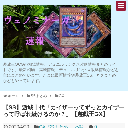
遊戯王OCGの相場情報、デュエルリンクス攻略情報まとめサイ
トです。最新相場・高騰情報、デュエルリンクス攻略情報などを
主にまとめています。たまに最新情報や遊戯王SS、ネタまとめ
などもやっています。
ホーム
SSまとめ
GX
【SS】遊城十代「カイザーってずっとカイザー
って呼ばれ続けるのか？」【遊戯王GX】
2020/4/29
GX
,
SSまとめ
,
日本語
0