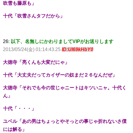
吹雪も藤原も」
十代「吹雪さんタフだから」
26:
以下、名無しにかわりましてVIPがお送りします
2013/05/24(金) 01:14:43.25
ID:UI69kHbY0
大徳寺「亮くんも大変だにゃ」
十代「大丈夫だってカイザーの奴まだ２６なんだぜ」
大徳寺「それでも今の世じゃニートはキツいニャ。十代く
ん」
十代「・・・」
ユベル「あの男はちょっとやそっとの事じゃ折れないさ僕
には解る」