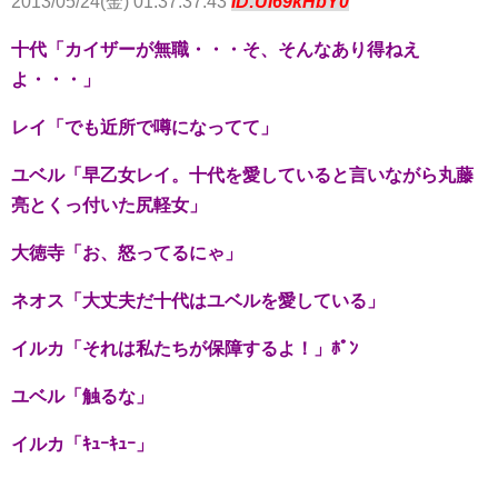
2013/05/24(金) 01:37:37.43
ID:UI69kHbY0
十代「カイザーが無職・・・そ、そんなあり得ねえ
よ・・・」
レイ「でも近所で噂になってて」
ユベル「早乙女レイ。十代を愛していると言いながら丸藤
亮とくっ付いた尻軽女」
大徳寺「お、怒ってるにゃ」
ネオス「大丈夫だ十代はユベルを愛している」
イルカ「それは私たちが保障するよ！」ﾎﾟﾝ
ユベル「触るな」
イルカ「ｷｭｰｷｭｰ」