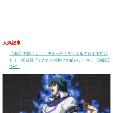
人気記事
【SS】遊戯「よし！決まった！デュエルの時まで封印
だ！」闇遊戯『できたか相棒？お前のデッキ』【遊戯王
DM】