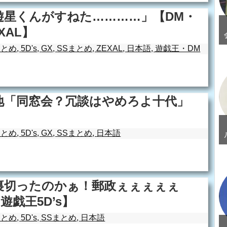
遊星くんがすねた…………」【DM・
XAL】
まとめ
,
5D's
,
GX
,
SSまとめ
,
ZEXAL
,
日本語
,
遊戯王・DM
地「同窓会？冗談はやめろよ十代」
まとめ
,
5D's
,
GX
,
SSまとめ
,
日本語
裏切ったのかぁ！郵政ぇぇぇぇぇ
戯王5D’s】
まとめ
,
5D's
,
SSまとめ
,
日本語