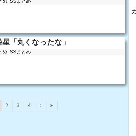
とめ
,
SSまとめ
遊星「丸くなったな」
とめ
,
SSまとめ
2
3
4