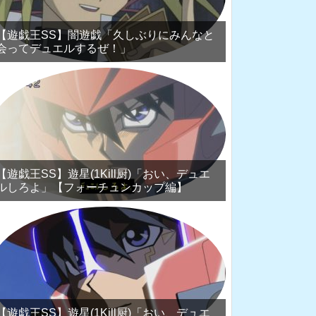
【遊戯王SS】闇遊戯「久しぶりにみんなと
会ってデュエルするぜ！」
【遊戯王SS】遊星(1Kill厨)「おい、デュエ
ルしろよ」【フォーチュンカップ編】
【遊戯王SS】遊星(1Kill厨)「おい、デュエ