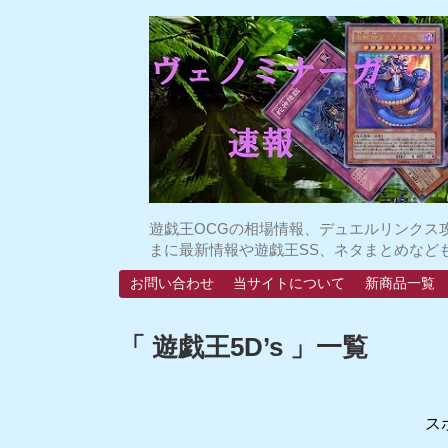
遊戯王OCGの相場情報、デュエルリンクス
まに最新情報や遊戯王SS、ネタまとめなど
お問い合わせ
当サイトについて
新商品一覧
「 遊戯王5D’s 」一覧
ス