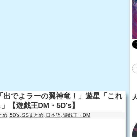
「出でよラーの翼神竜！」遊星「これ
」【遊戯王DM・5D’s】
とめ
,
5D's
,
SSまとめ
,
日本語
,
遊戯王・DM