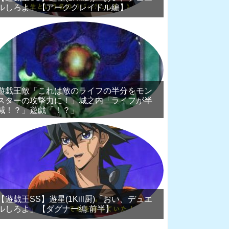
ルしろよ」【アーククレイドル編】
遊戯王敵「これは敵のライフの半分をモン
スターの攻撃力に！」城之内「ライフが半
減！？」遊戯「！？」
【遊戯王SS】遊星(1Kill厨)「おい、デュエ
ルしろよ」【ダグナー編 前半】