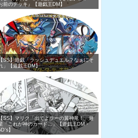
お前のデッキ』【遊戯王DM】
【SS】遊戯「ラッシュデュエル？なぁにそ
れ」【遊戯王DM】
【SS】マリク「出でよラーの翼神竜！」遊
星「これが神のカード…」【遊戯王DM・
5D’s】