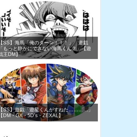
【SS】海馬「俺のターン！！！」 遊戯
「もっと静かにできない海馬くん？」【遊
戯王DM】
【SS】遊戯「遊星くんがすねた…………」
【DM・GX・5D’s・ZEXAL】