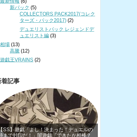
最新情報
(6)
新パック
(5)
COLLECTORS PACK2017(コレク
ターズ・パック2017)
(2)
デュエリストパック レジェンドデ
ュエリスト編
(3)
相場
(13)
高騰
(12)
遊戯王VRAINS
(2)
新着記事
【SS】遊戯「よし！決まった！デュエルの
時まで封印だ！」闇遊戯『できたか相棒？