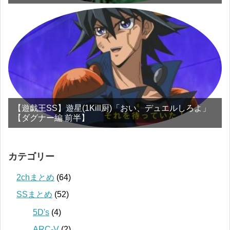
【遊戯王SS】遊星(1Kill厨)「おい、デュエルしろよ」
【ダグナー編 前半】
カテゴリー
2chまとめ
(64)
SSまとめ
(52)
5D's
(4)
ARC-V
(2)