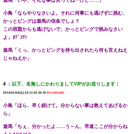
遊馬「いや、そんな事は言ってねーけど……」
小鳥「ならやりなさいよ。それに何事にも逃げずに挑む、
かっとビングは遊馬の信条でしょ？
この宿題からも逃げないで、かっとビングで挑みなさい
よ」ｵﾃﾞｺﾂﾝ
遊馬「くっ、かっとビングを持ち出されたら何も言えねえ
じゃねえか」
4 ：
以下、名無しにかわりましてVIPがお送りします
：
2014/01/04(土) 23:11:02.36 ID:
3Sxn96uMO
小鳥「ほら、早く続けて。分からない事は教えてあげるか
ら」
遊馬「ちぇ、分かったよ……う～ん、早速ここが分からね