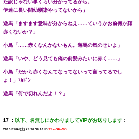
た訳じゃない事くらい分かってるから。
伊達に長い間幼馴染やってないから」
遊馬「ますます意味が分からねえ……ていうかお前何か顔
赤くないか？」
小鳥「……赤くなんかないもん。遊馬の気のせいよ」
遊馬「いや、どう見ても俺の前髪みたいに赤く……」
小鳥「だから赤くなんてなってないって言ってるでし
ょ！」ﾕｶﾄﾞﾝ
遊馬「何で切れんだよ！？」
17 ：
以下、名無しにかわりましてVIPがお送りします
：
2014/01/04(土) 23:36:36.14 ID:
3Sxn96uMO