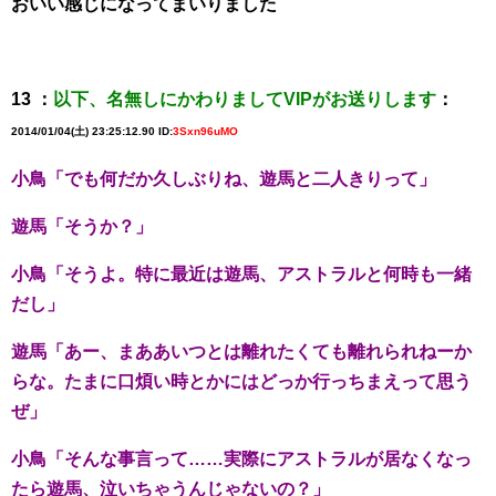
おいい感じになってまいりました
13 ：
以下、名無しにかわりましてVIPがお送りします
：
2014/01/04(土) 23:25:12.90 ID:
3Sxn96uMO
小鳥「でも何だか久しぶりね、遊馬と二人きりって」
遊馬「そうか？」
小鳥「そうよ。特に最近は遊馬、アストラルと何時も一緒
だし」
遊馬「あー、まああいつとは離れたくても離れられねーか
らな。たまに口煩い時とかにはどっか行っちまえって思う
ぜ」
小鳥「そんな事言って……実際にアストラルが居なくなっ
たら遊馬、泣いちゃうんじゃないの？」