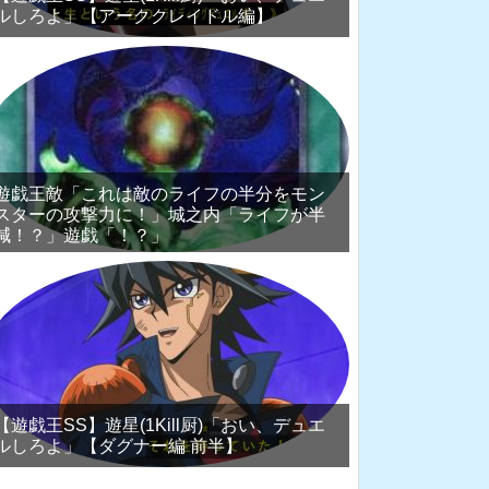
ルしろよ」【アーククレイドル編】
遊戯王敵「これは敵のライフの半分をモン
スターの攻撃力に！」城之内「ライフが半
減！？」遊戯「！？」
【遊戯王SS】遊星(1Kill厨)「おい、デュエ
ルしろよ」【ダグナー編 前半】