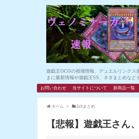
遊戯王OCGの相場情報、デュエルリンクス
まに最新情報や遊戯王SS、ネタまとめなど
お問い合わせ
当サイトについて
新商品一覧
ホーム
2chまとめ
【悲報】遊戯王さん、