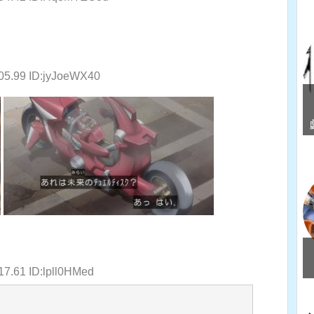
:05.99 ID:jyJoeWX40
17.61 ID:lpll0HMed