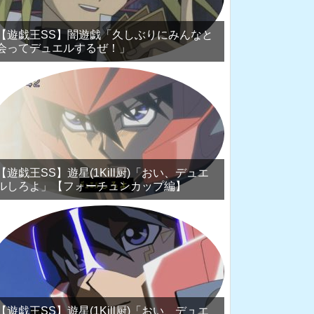
【遊戯王SS】闇遊戯「久しぶりにみんなと
会ってデュエルするぜ！」
【遊戯王SS】遊星(1Kill厨)「おい、デュエ
ルしろよ」【フォーチュンカップ編】
【遊戯王SS】遊星(1Kill厨)「おい、デュエ