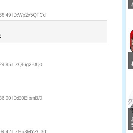
:38.49 ID:Wp2x5QFCd
な
:24.95 ID:QEig2BtQ0
:36.00 ID:E0EibmB/0
:04.42 ID:Hq8MYZC3d