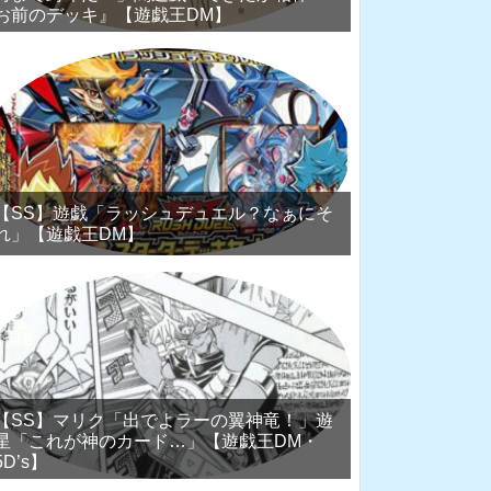
お前のデッキ』【遊戯王DM】
【SS】遊戯「ラッシュデュエル？なぁにそ
れ」【遊戯王DM】
【SS】マリク「出でよラーの翼神竜！」遊
星「これが神のカード…」【遊戯王DM・
5D’s】