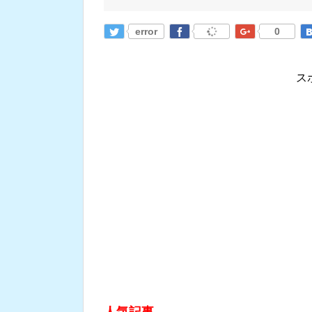
error
0
ス