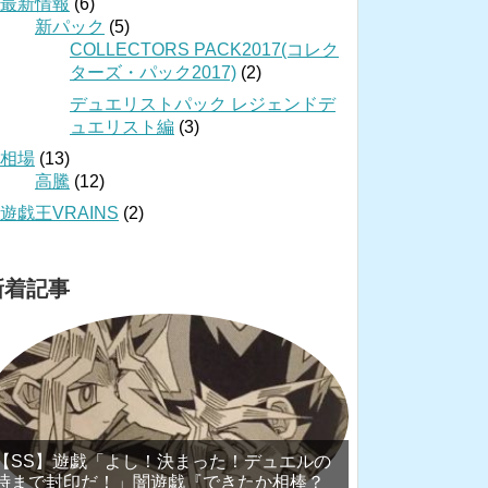
最新情報
(6)
新パック
(5)
COLLECTORS PACK2017(コレク
ターズ・パック2017)
(2)
デュエリストパック レジェンドデ
ュエリスト編
(3)
相場
(13)
高騰
(12)
遊戯王VRAINS
(2)
新着記事
【SS】遊戯「よし！決まった！デュエルの
時まで封印だ！」闇遊戯『できたか相棒？