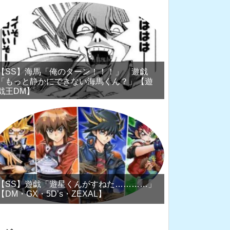
【SS】海馬「俺のターン！！！」 遊戯
「もっと静かにできない海馬くん？」【遊
戯王DM】
【SS】遊戯「遊星くんがすねた…………」
【DM・GX・5D’s・ZEXAL】