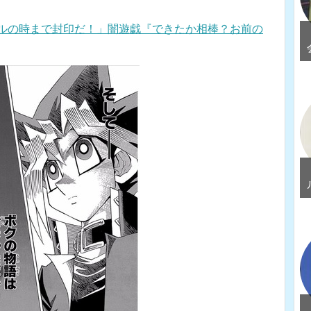
エルの時まで封印だ！」闇遊戯『できたか相棒？お前の