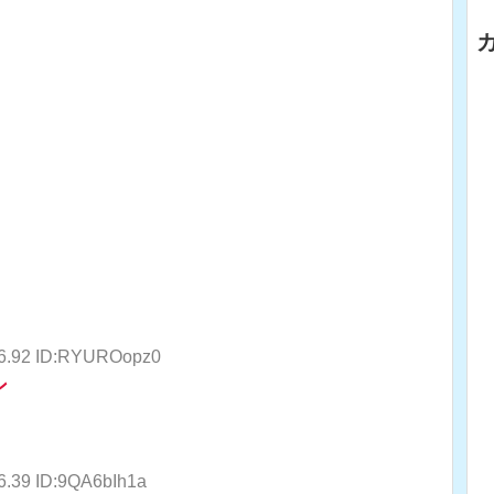
56.92 ID:RYUROopz0
ン
6.39 ID:9QA6bIh1a