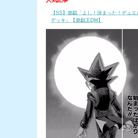
人気記事
【SS】遊戯「よし！決まった！デュ
デッキ』【遊戯王DM】