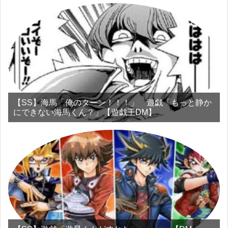
【SS】海馬「俺のターン！！！」 遊戯「もっと静か
にできない海馬くん？」【遊戯王DM】