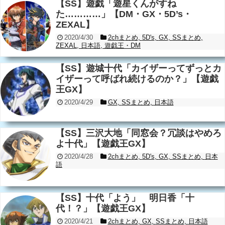
【SS】遊戯「遊星くんがすね
た…………」【DM・GX・5D’s・
ZEXAL】
2020/4/30
2chまとめ
,
5D's
,
GX
,
SSまとめ
,
ZEXAL
,
日本語
,
遊戯王・DM
【SS】遊城十代「カイザーってずっとカ
イザーって呼ばれ続けるのか？」【遊戯
王GX】
2020/4/29
GX
,
SSまとめ
,
日本語
【SS】三沢大地「同窓会？冗談はやめろ
よ十代」【遊戯王GX】
2020/4/28
2chまとめ
,
5D's
,
GX
,
SSまとめ
,
日本
語
【SS】十代「よう」 明日香「十
代！？」【遊戯王GX】
2020/4/21
2chまとめ
,
GX
,
SSまとめ
,
日本語