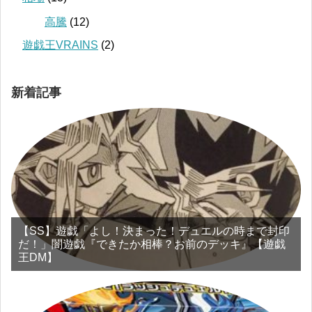
高騰
(12)
遊戯王VRAINS
(2)
新着記事
【SS】遊戯「よし！決まった！デュエルの時まで封印
だ！」闇遊戯『できたか相棒？お前のデッキ』【遊戯
王DM】