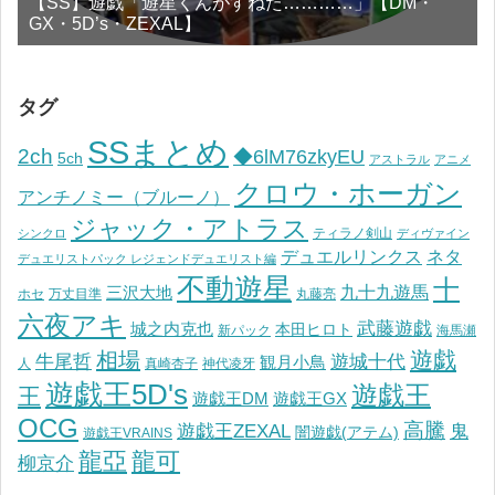
【SS】遊戯「遊星くんがすねた…………」【DM・
GX・5D’s・ZEXAL】
タグ
SSまとめ
2ch
◆6lM76zkyEU
5ch
アストラル
アニメ
クロウ・ホーガン
アンチノミー（ブルーノ）
ジャック・アトラス
ティラノ剣山
シンクロ
ディヴァイン
デュエルリンクス
ネタ
デュエリストパック レジェンドデュエリスト編
不動遊星
十
九十九遊馬
三沢大地
ホセ
万丈目準
丸藤亮
六夜アキ
武藤遊戯
城之内克也
本田ヒロト
新パック
海馬瀬
遊戯
相場
遊城十代
牛尾哲
観月小鳥
人
真崎杏子
神代凌牙
遊戯王5D's
遊戯王
王
遊戯王DM
遊戯王GX
OCG
高騰
遊戯王ZEXAL
鬼
闇遊戯(アテム)
遊戯王VRAINS
龍亞
龍可
柳京介