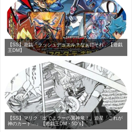
【SS】遊戯「ラッシュデュエル？なぁにそれ」【遊戯
王DM】
【SS】マリク「出でよラーの翼神竜！」遊星「これが
神のカード…」【遊戯王DM・5D’s】