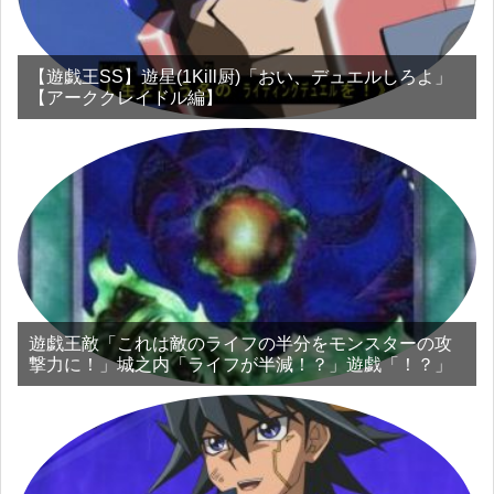
【遊戯王SS】遊星(1Kill厨)「おい、デュエルしろよ」
【アーククレイドル編】
遊戯王敵「これは敵のライフの半分をモンスターの攻
撃力に！」城之内「ライフが半減！？」遊戯「！？」