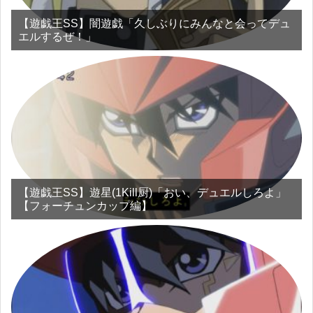
【遊戯王SS】闇遊戯「久しぶりにみんなと会ってデュ
エルするぜ！」
【遊戯王SS】遊星(1Kill厨)「おい、デュエルしろよ」
【フォーチュンカップ編】