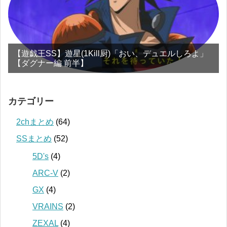
【遊戯王SS】遊星(1Kill厨)「おい、デュエルしろよ」
【ダグナー編 前半】
カテゴリー
2chまとめ
(64)
SSまとめ
(52)
5D's
(4)
ARC-V
(2)
GX
(4)
VRAINS
(2)
ZEXAL
(4)