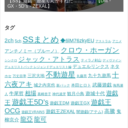
【SS】遊戯「遊星くんがすねた…………」【DM・
GX・5D’s・ZEXAL】
タグ
SSまとめ
2ch
◆6lM76zkyEU
5ch
アストラル
アニメ
クロウ・ホーガン
アンチノミー（ブルーノ）
ジャック・アトラス
ティラノ剣山
シンクロ
ディヴァイン
デュエルリンクス
ネタ
デュエリストパック レジェンドデュエリスト編
不動遊星
十
九十九遊馬
三沢大地
ホセ
万丈目準
丸藤亮
六夜アキ
武藤遊戯
城之内克也
本田ヒロト
新パック
海馬瀬
遊戯
相場
遊城十代
牛尾哲
観月小鳥
人
真崎杏子
神代凌牙
遊戯王5D's
遊戯王
王
遊戯王DM
遊戯王GX
OCG
高騰
遊戯王ZEXAL
鬼
闇遊戯(アテム)
遊戯王VRAINS
龍亞
龍可
柳京介