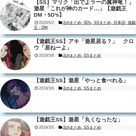
【SS】マリク「出でよラーの翼神竜！」
遊星「これが神のカード…」【遊戯王
DM・5D’s】
2020/5/2
2chまとめ
,
5D's
,
SSまとめ
,
日本語
,
遊戯
王・DM
【遊戯王SS】アキ「遊星居る？」 クロ
ウ「居ねーよ」
2019/3/8
2chまとめ
,
SSまとめ
【遊戯王SS】遊星「やっと食べれる」
2019/3/6
2chまとめ
,
SSまとめ
【遊戯王SS】遊星「丸くなったな」
2019/3/5
2chまとめ
,
SSまとめ