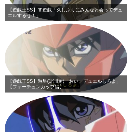
【遊戯王SS】闇遊戯「久しぶりにみんなと会ってデュ
エルするぜ！」
【遊戯王SS】遊星(1Kill厨)「おい、デュエルしろよ」
【フォーチュンカップ編】