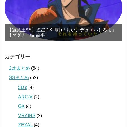
【遊戯王SS】遊星(1Kill厨)「おい、デュエルしろよ」
【ダグナー編 前半】
カテゴリー
2chまとめ
(64)
SSまとめ
(52)
5D's
(4)
ARC-V
(2)
GX
(4)
VRAINS
(2)
ZEXAL
(4)