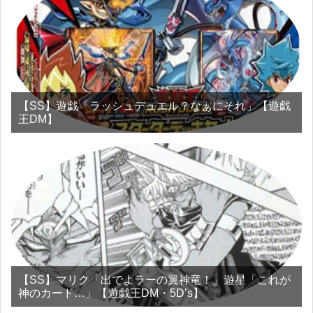
【SS】遊戯「ラッシュデュエル？なぁにそれ」【遊戯
王DM】
【SS】マリク「出でよラーの翼神竜！」遊星「これが
神のカード…」【遊戯王DM・5D’s】