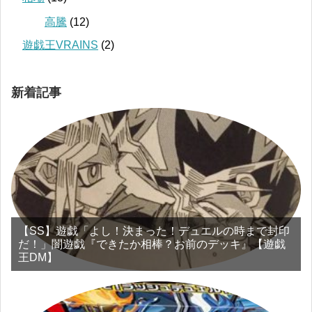
高騰
(12)
遊戯王VRAINS
(2)
新着記事
【SS】遊戯「よし！決まった！デュエルの時まで封印
だ！」闇遊戯『できたか相棒？お前のデッキ』【遊戯
王DM】