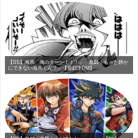
【SS】海馬「俺のターン！！！」 遊戯「もっと静か
にできない海馬くん？」【遊戯王DM】