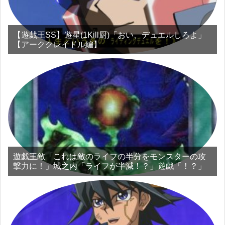
【遊戯王SS】遊星(1Kill厨)「おい、デュエルしろよ」
【アーククレイドル編】
遊戯王敵「これは敵のライフの半分をモンスターの攻
撃力に！」城之内「ライフが半減！？」遊戯「！？」